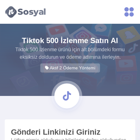
xvideos.com
zenededeneme
vonbonusu
vewereveren
siteler
Tiktok 500 İzlenme Satın Al
yarrak
yarrak
Tiktok 500 İzlenme ürünü için alt bölümdeki formu
dinimi
eksiksiz doldurun ve ödeme adımına ilerleyin.
binisi
Aktif 2 Ödeme Yöntemi
virin
sitilir
3131
ganalizasyon
bonusu
veren
sitolar
Gönderi Linkinizi Giriniz