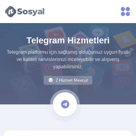
xvideos.com
zenededeneme
vonbonusu
vewereveren
siteler
Telegram Hizmetleri
yarrak
yarrak
Telegram platformu için sağlamış olduğumuz uygun fiyatlı
dinimi
ve kaliteli servislerimizi inceleyebilir ve alışveriş
binisi
yapabilirsiniz.
virin
sitilir
2 Hizmet Mevcut
3131
ganalizasyon
bonusu
veren
sitolar