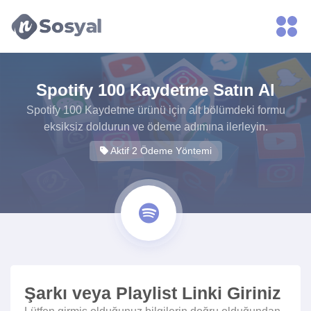
xvideos.com
zenededeneme
vonbonusu
vewereveren
siteler
Spotify 100 Kaydetme Satın Al
yarrak
yarrak
Spotify 100 Kaydetme ürünü için alt bölümdeki formu
dinimi
eksiksiz doldurun ve ödeme adımına ilerleyin.
binisi
Aktif 2 Ödeme Yöntemi
virin
sitilir
3131
ganalizasyon
bonusu
veren
sitolar
Şarkı veya Playlist Linki Giriniz