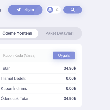
g
İletişim
Ödeme Yöntemi
Paket Detayları
Uygula
Tutar:
34.90₺
Hizmet Bedeli:
0.00₺
Kupon İndirimi:
0.00₺
Ödenecek Tutar:
34.90₺