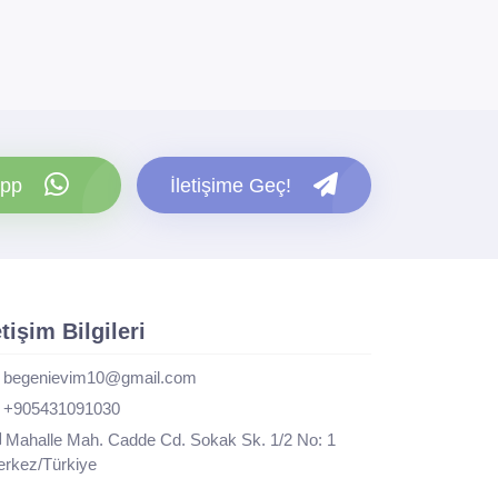
pp
İletişime Geç!
etişim Bilgileri
begenievim10@gmail.com
+905431091030
Mahalle Mah. Cadde Cd. Sokak Sk. 1/2 No: 1
rkez/Türkiye