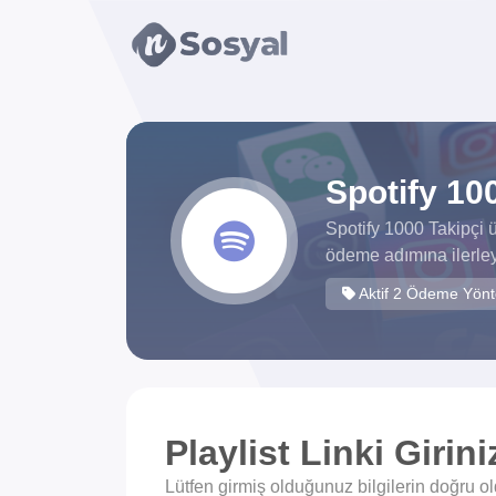
xvideos.com
zenededeneme
vonbonusu
vewereveren
siteler
yarrak
yarrak
Spotify 100
dinimi
binisi
Spotify 1000 Takipçi 
virin
ödeme adımına ilerley
sitilir
Aktif 2 Ödeme Yön
3131
ganalizasyon
bonusu
veren
sitolar
Playlist Linki Girini
Lütfen girmiş olduğunuz bilgilerin doğru 