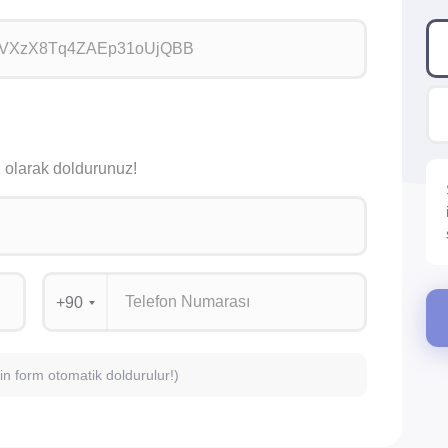
siz olarak doldurunuz!
+90
için form otomatik doldurulur!)