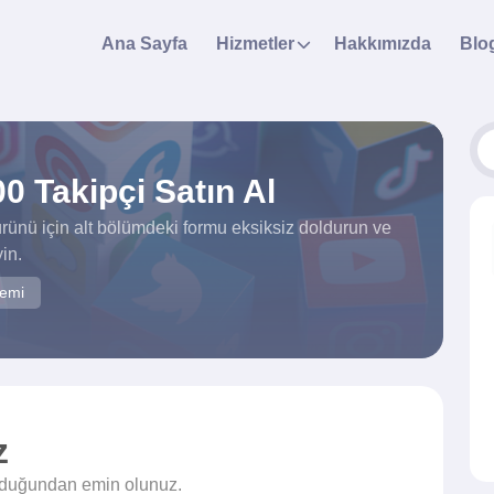
Ana Sayfa
Hizmetler
Hakkımızda
Blo
0 Takipçi Satın Al
ürünü için alt bölümdeki formu eksiksiz doldurun ve
in.
temi
z
olduğundan emin olunuz.