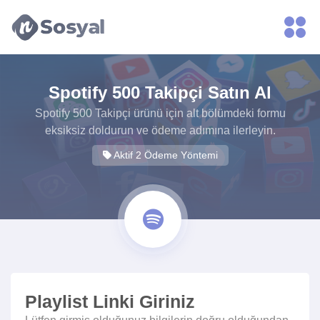
xvideos.com
zenededeneme
vonbonusu
vewereveren
siteler
Spotify 500 Takipçi Satın Al
yarrak
yarrak
Spotify 500 Takipçi ürünü için alt bölümdeki formu
dinimi
eksiksiz doldurun ve ödeme adımına ilerleyin.
binisi
Aktif 2 Ödeme Yöntemi
virin
sitilir
3131
ganalizasyon
bonusu
veren
sitolar
Playlist Linki Giriniz