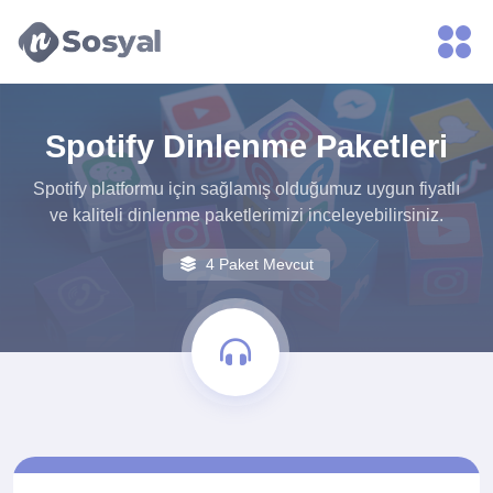
xvideos.com
zenededeneme
vonbonusu
vewereveren
siteler
Spotify Dinlenme Paketleri
yarrak
yarrak
Spotify platformu için sağlamış olduğumuz uygun fiyatlı
dinimi
ve kaliteli dinlenme paketlerimizi inceleyebilirsiniz.
binisi
virin
4 Paket Mevcut
sitilir
3131
ganalizasyon
bonusu
veren
sitolar