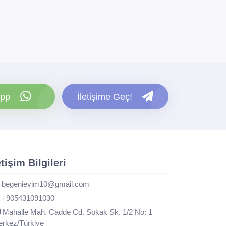
pp
İletişime Geç!
etişim Bilgileri
begenievim10@gmail.com
+905431091030
Mahalle Mah. Cadde Cd. Sokak Sk. 1/2 No: 1
rkez/Türkiye