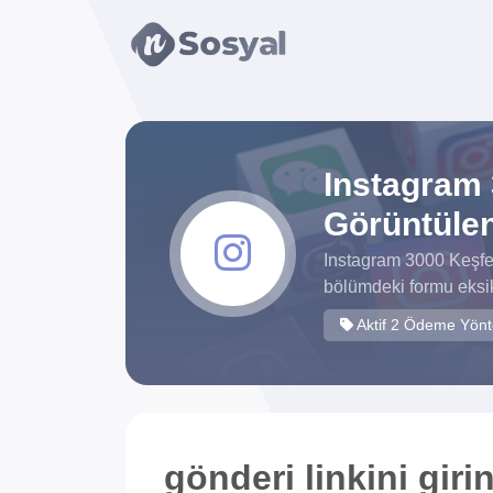
xvideos.com
zenededeneme
vonbonusu
vewereveren
siteler
yarrak
yarrak
Instagram 
dinimi
Görüntülen
binisi
virin
Instagram 3000 Keşfet
sitilir
bölümdeki formu eksik
3131
Aktif 2 Ödeme Yön
ganalizasyon
bonusu
veren
sitolar
gönderi linkini girin