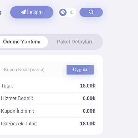
g
İletişim
Ödeme Yöntemi
Paket Detayları
Uygula
Tutar:
18.00₺
Hizmet Bedeli:
0.00₺
Kupon İndirimi:
0.00₺
Ödenecek Tutar:
18.00₺