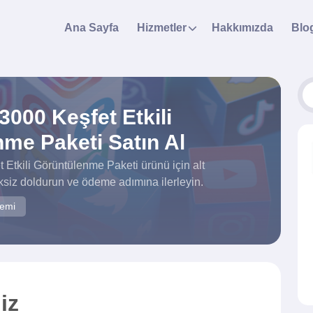
Ana Sayfa
Hizmetler
Hakkımızda
Blo
3000 Keşfet Etkili
me Paketi Satın Al
 Etkili Görüntülenme Paketi ürünü için alt
siz doldurun ve ödeme adımına ilerleyin.
temi
iz