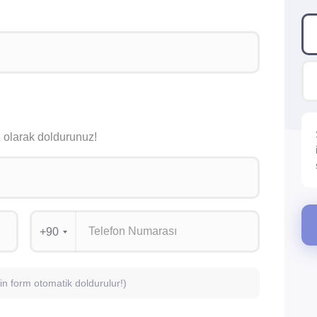
siz olarak doldurunuz!
+90
için form otomatik doldurulur!)